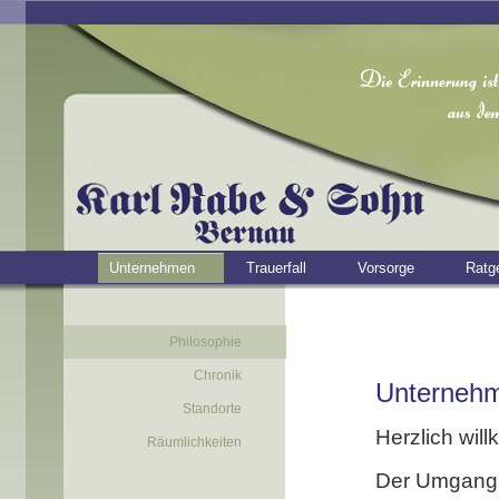
Unternehmen
Trauerfall
Vorsorge
Ratg
Philosophie
Chronik
Unternehm
Standorte
Herzlich wil
Räumlichkeiten
Der Umgang 