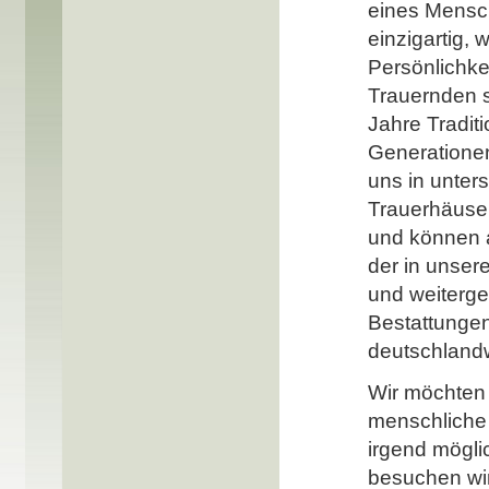
eines Mensch
einzigartig, w
Persönlichke
Trauernden s
Jahre Traditi
Generatione
uns in unters
Trauerhäuser
und können 
der in unse
und weiterge
Bestattungen
deutschlandw
Wir möchten
menschliche
irgend mögli
besuchen wir