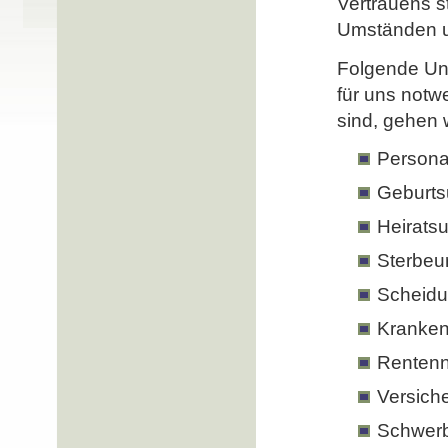
Vertrauens s
Umständen un
Folgende Un
für uns notw
sind, gehen 
Persona
Geburts
Heirats
Sterbeu
Scheidu
Kranken
Renten
Versich
Schwerb