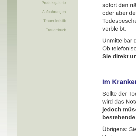
Produktgalerie
sofort den n
Aufbahrungen
oder aber den
Todesbesche
Trauerfloristik
verbleibt.
Trauerdruck
Unmittelbar 
Ob telefonis
Sie direkt 
Im Kranken
Sollte der T
wird das Not
jedoch müss
bestehende 
Übrigens: Si