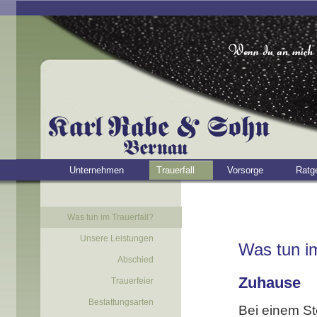
Unternehmen
Trauerfall
Vorsorge
Ratg
Was tun im Trauerfall?
Unsere Leistungen
Was tun im
Abschied
Zuhause
Trauerfeier
Bestattungsarten
Bei einem St