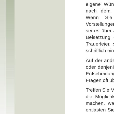
eigene Wüns
nach dem T
Wenn Sie 
Vorstellung
sei es über
Beisetzung
Trauerfeier
schriftlich e
Auf der ande
oder denjen
Entscheidung
Fragen oft ü
Treffen Sie 
die Möglich
machen, was
entlasten Si